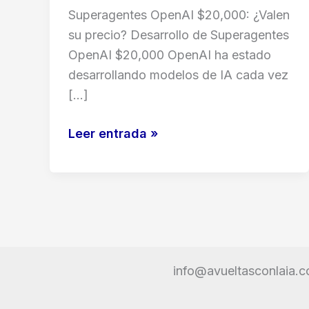
Superagentes OpenAI $20,000: ¿Valen
su precio? Desarrollo de Superagentes
OpenAI $20,000 OpenAI ha estado
desarrollando modelos de IA cada vez
[…]
IA
Leer entrada »
de
OpenAI:
¿Pagarías
$20,000
por
un
info@avueltasconlaia.
superagente?