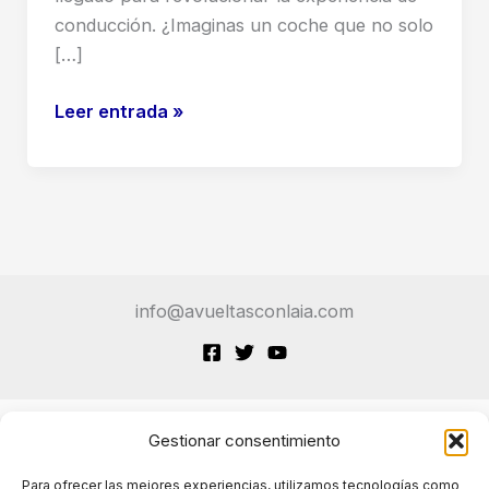
conducción. ¿Imaginas un coche que no solo
[…]
El
Leer entrada »
Hyundai
Ioniq
9
No
Solo
Te
info@avueltasconlaia.com
Llevará:
Conducirá
Por
Ti
(Gracias
Gestionar consentimiento
Terminos de Servicio
a
Para ofrecer las mejores experiencias, utilizamos tecnologías como