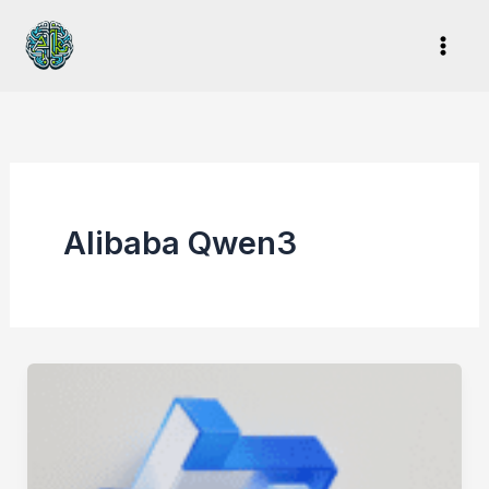
Ir
al
contenido
Alibaba Qwen3