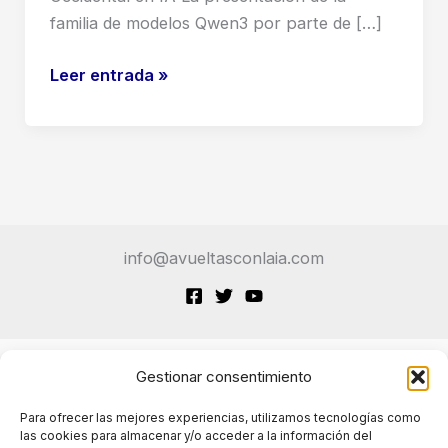
familia de modelos Qwen3 por parte de […]
Qwen3
Leer entrada »
de
Alibaba:
El
Poder
Disruptivo
de
info@avueltasconlaia.com
la
IA
Abierta
y
Pensante
Gestionar consentimiento
Terminos de Servicio
Para ofrecer las mejores experiencias, utilizamos tecnologías como
las cookies para almacenar y/o acceder a la información del