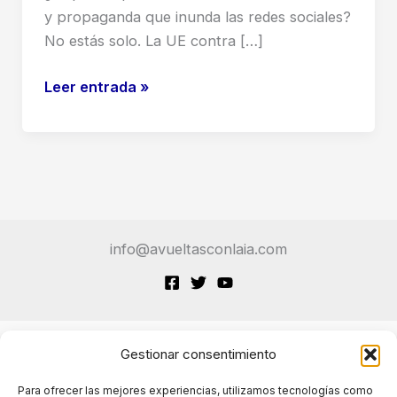
y propaganda que inunda las redes sociales?
No estás solo. La UE contra […]
Influencers
Leer entrada »
vs.
Bots
Rusos:
La
Guía
Definitiva
info@avueltasconlaia.com
de
la
UE
para
Combatir
Gestionar consentimiento
Terminos de Servicio
la
Para ofrecer las mejores experiencias, utilizamos tecnologías como
Desinformación