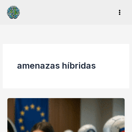
Ir
al
contenido
amenazas híbridas