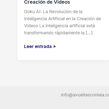
Creación de Videos
Goku AI: La Revolución de la
Inteligencia Artificial en la Creación de
Videos La inteligencia artificial está
transformando rápidamente la […]
Goku
Leer entrada »
AI:
La
Revolución
de
la
Inteligencia
info@avueltasconlaia.
Artificial
en