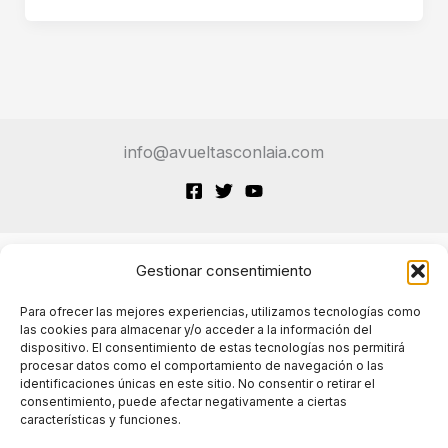
Imágenes
IA
Gratis
y
Sin
info@avueltasconlaia.com
Registro
Gestionar consentimiento
Terminos de Servicio
Para ofrecer las mejores experiencias, utilizamos tecnologías como
las cookies para almacenar y/o acceder a la información del
dispositivo. El consentimiento de estas tecnologías nos permitirá
Políticas de cookies
procesar datos como el comportamiento de navegación o las
identificaciones únicas en este sitio. No consentir o retirar el
consentimiento, puede afectar negativamente a ciertas
características y funciones.
Políticas de privacidad