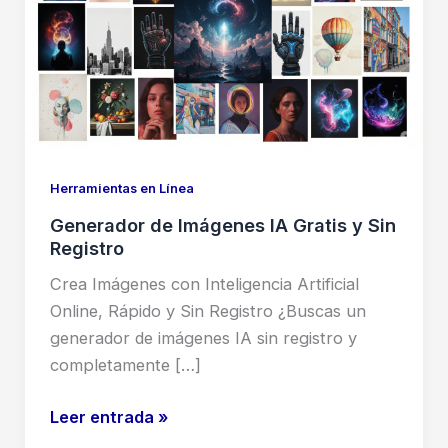
Herramientas en Línea
Generador de Imágenes IA Gratis y Sin
Registro
Crea Imágenes con Inteligencia Artificial
Online, Rápido y Sin Registro ¿Buscas un
generador de imágenes IA sin registro y
completamente […]
Generador
Leer entrada »
de