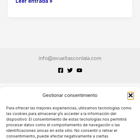
OpenAI
Leer entrada »
Academy:
Educación
en
Inteligencia
Artificial
para
info@avueltasconlaia.com
Todos
Gestionar consentimiento
Terminos de Servicio
Para ofrecer las mejores experiencias, utilizamos tecnologías como
las cookies para almacenar y/o acceder a la información del
dispositivo. El consentimiento de estas tecnologías nos permitirá
Políticas de cookies
procesar datos como el comportamiento de navegación o las
identificaciones únicas en este sitio. No consentir o retirar el
consentimiento, puede afectar negativamente a ciertas