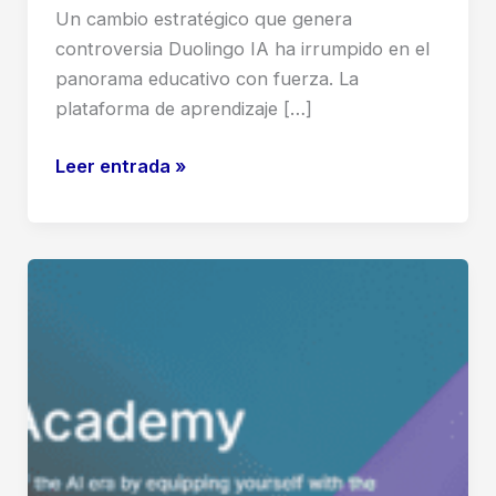
Un cambio estratégico que genera
controversia Duolingo IA ha irrumpido en el
panorama educativo con fuerza. La
plataforma de aprendizaje […]
Duolingo
Leer entrada »
IA:
¿Innovación
o
pérdida
del
toque
humano?