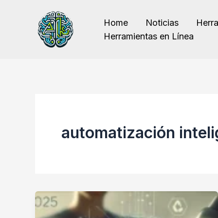
Ir
al
Home
Noticias
Herr
contenido
Herramientas en Línea
automatización intel