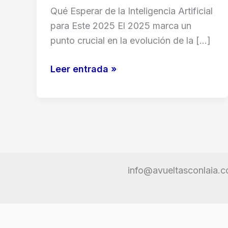
Qué Esperar de la Inteligencia Artificial
para Este 2025 El 2025 marca un
punto crucial en la evolución de la […]
Qué
Leer entrada »
Esperar
de
la
Inteligencia
Artificial
para
info@avueltasconlaia.
Este
2025