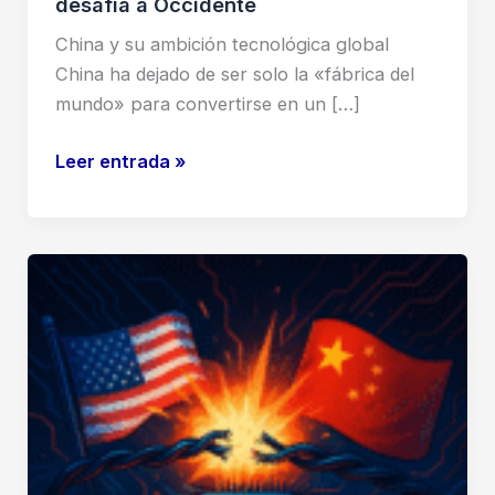
desafía a Occidente
China y su ambición tecnológica global
China ha dejado de ser solo la «fábrica del
mundo» para convertirse en un […]
China
Leer entrada »
redefine
la
geopolítica
tecnológica:
el
plan
maestro
que
desafía
a
Occidente