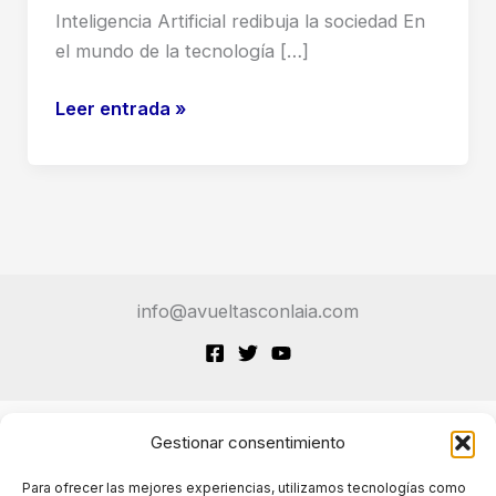
Inteligencia Artificial redibuja la sociedad En
el mundo de la tecnología […]
Bill
Leer entrada »
Gates
advierte
en
su
carta
de
info@avueltasconlaia.com
2026
que
la
IA
transformará
Gestionar consentimiento
Terminos de Servicio
la
Para ofrecer las mejores experiencias, utilizamos tecnologías como
sociedad