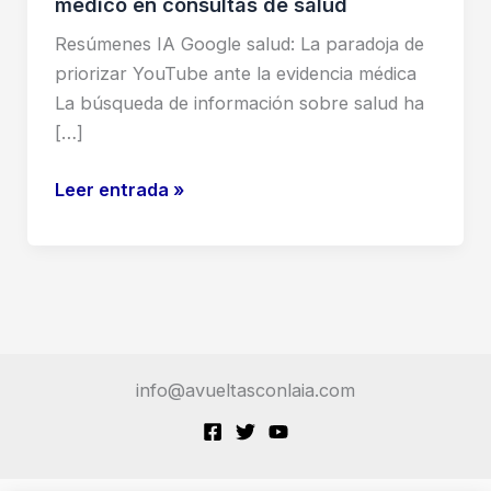
médico en consultas de salud
Resúmenes IA Google salud: La paradoja de
priorizar YouTube ante la evidencia médica
La búsqueda de información sobre salud ha
[…]
Los
Leer entrada »
resúmenes
de
IA
de
Google
citan
info@avueltasconlaia.com
a
YouTube
más
que