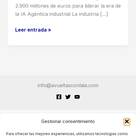
2.900 millones de euros para liderar la era de
la IA Agéntica industrial La industria […]
Bosch
Leer entrada »
invertirá
2.900
millones
de
euros
en
info@avueltasconlaia.com
IA
para
fabricación
y
cadena
Gestionar consentimiento
Terminos de Servicio
de
Para ofrecer las mejores experiencias, utilizamos tecnologías como
suministro