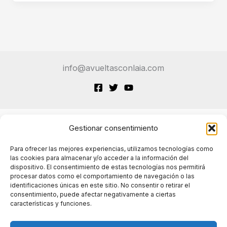
WhatsApp:
La
IA
al
Alcance
info@avueltasconlaia.com
de
Todos
Gestionar consentimiento
Terminos de Servicio
Para ofrecer las mejores experiencias, utilizamos tecnologías como
las cookies para almacenar y/o acceder a la información del
dispositivo. El consentimiento de estas tecnologías nos permitirá
Políticas de cookies
procesar datos como el comportamiento de navegación o las
identificaciones únicas en este sitio. No consentir o retirar el
consentimiento, puede afectar negativamente a ciertas
características y funciones.
Políticas de privacidad