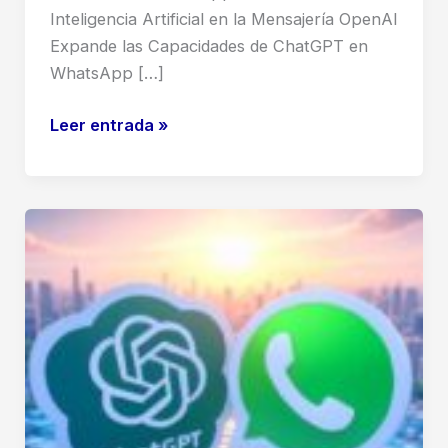
Inteligencia Artificial en la Mensajería OpenAI
Expande las Capacidades de ChatGPT en
WhatsApp […]
ChatGPT
Leer entrada »
en
WhatsApp:
La
Revolución
de
la
Inteligencia
Artificial
en
la
Mensajería