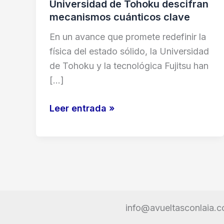
Universidad de Tohoku descifran
mecanismos cuánticos clave
En un avance que promete redefinir la
física del estado sólido, la Universidad
de Tohoku y la tecnológica Fujitsu han
[…]
IA
Leer entrada »
causal
materiales
superconductores:
Fujitsu
y
la
info@avueltasconlaia.
Universidad
de