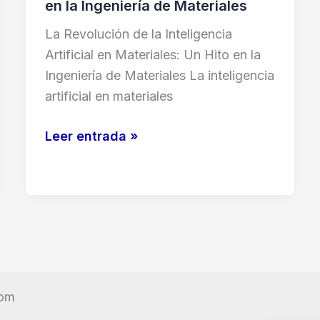
en la Ingeniería de Materiales
La Revolución de la Inteligencia
Artificial en Materiales: Un Hito en la
Ingeniería de Materiales La inteligencia
artificial en materiales
La
Leer entrada »
Revolución
de
la
Inteligencia
Artificial
en
Materiales:
com
Un