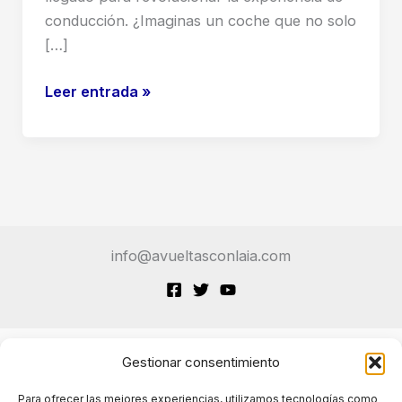
conducción. ¿Imaginas un coche que no solo
[…]
El
Leer entrada »
Hyundai
Ioniq
9
No
Solo
Te
info@avueltasconlaia.com
Llevará:
Conducirá
Por
Ti
(Gracias
Gestionar consentimiento
Terminos de Servicio
a
Para ofrecer las mejores experiencias, utilizamos tecnologías como