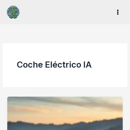
Ir
al
contenido
Coche Eléctrico IA