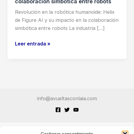
colaboración simbótica entre robots
Revolución en la robótica humanoide: Helix
de Figure AI y su impacto en la colaboración
simbótica entre robots La industria […]
Revolución
Leer entrada »
en
la
robótica
humanoide:
Helix
de
info@avueltasconlaia.com
Figure
AI
y
su
impacto
Gestionar consentimiento