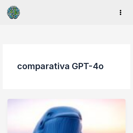
Ir
al
contenido
comparativa GPT-4o