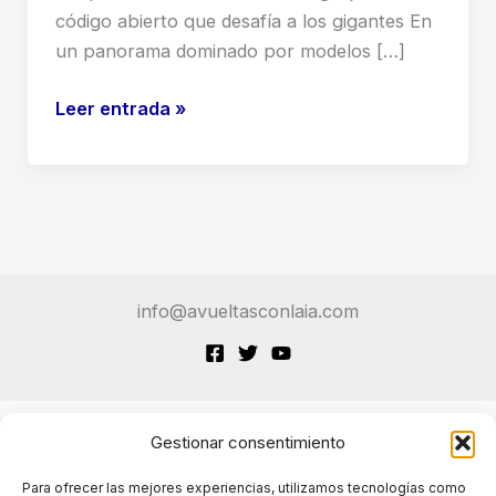
código abierto que desafía a los gigantes En
un panorama dominado por modelos […]
DeepSeek
Leer entrada »
V3:
el
modelo
de
lenguaje
de
info@avueltasconlaia.com
código
abierto
que
desafía
a
Gestionar consentimiento
Terminos de Servicio
los
Para ofrecer las mejores experiencias, utilizamos tecnologías como
gigantes