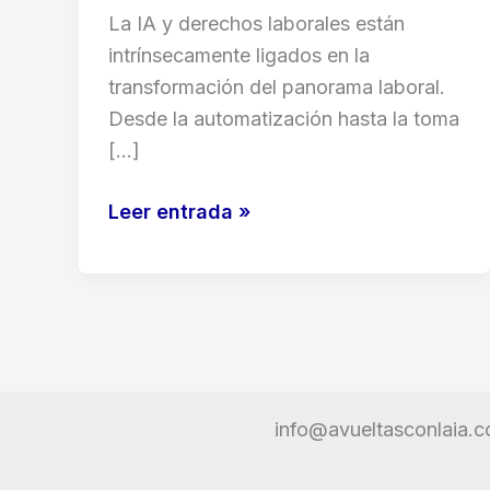
La IA y derechos laborales están
intrínsecamente ligados en la
transformación del panorama laboral.
Desde la automatización hasta la toma
[…]
IA
Leer entrada »
y
derechos
laborales:
Protege
tu
empleo
info@avueltasconlaia.
con
la