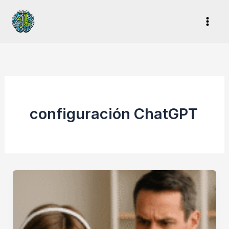
Ir
al
contenido
configuración ChatGPT