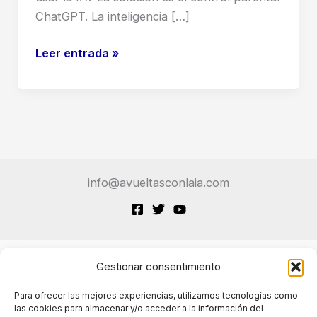
ChatGPT. La inteligencia […]
ChatGPT
Leer entrada »
con
Control
Parental:
Guía
Definitiva
para
info@avueltasconlaia.com
Proteger
a
tus
Hijos
Gestionar consentimiento
Terminos de Servicio
Para ofrecer las mejores experiencias, utilizamos tecnologías como
las cookies para almacenar y/o acceder a la información del