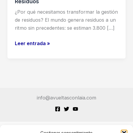
Residuos
¿Por qué necesitamos transformar la gestión
de residuos? El mundo genera residuos a un
ritmo sin precedentes: se estiman 3.800 […]
Contenedores
Leer entrada »
Inteligentes:
La
Revolución
Silenciosa
de
la
info@avueltasconlaia.com
Gestión
de
Residuos
Gestionar consentimiento