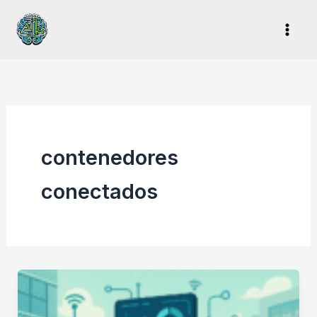
Ir
al
contenido
contenedores
conectados