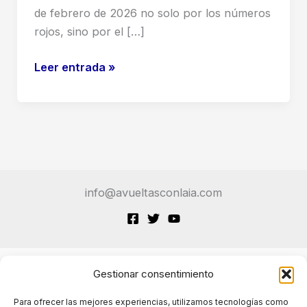
de febrero de 2026 no solo por los números
rojos, sino por el […]
Caída
Leer entrada »
histórica
de
IBM:
El
fin
del
info@avueltasconlaia.com
monopolio
del
COBOL
por
culpa
Gestionar consentimiento
Terminos de Servicio
de
Para ofrecer las mejores experiencias, utilizamos tecnologías como
Anthropic