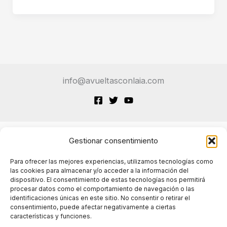
tu
IA
Aprendiendo
a
ser
Mala
info@avueltasconlaia.com
Persona?
La
Guía
Ética
Definitiva
Gestionar consentimiento
Terminos de Servicio
Para ofrecer las mejores experiencias, utilizamos tecnologías como
las cookies para almacenar y/o acceder a la información del
dispositivo. El consentimiento de estas tecnologías nos permitirá
Políticas de cookies
procesar datos como el comportamiento de navegación o las
identificaciones únicas en este sitio. No consentir o retirar el
consentimiento, puede afectar negativamente a ciertas
características y funciones.
Políticas de privacidad