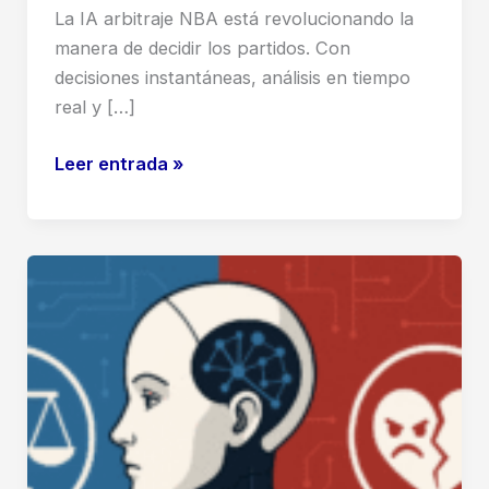
La IA arbitraje NBA está revolucionando la
manera de decidir los partidos. Con
decisiones instantáneas, análisis en tiempo
real y […]
IA
Leer entrada »
arbitraje
NBA:
¿Más
justicia
o
menos
polémica?