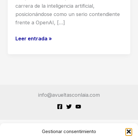
carrera de la inteligencia artificial,
posicionándose como un serio contendiente
frente a OpenAI, […]
DeepSeek
Leer entrada »
V3.1:
Mi
Veredicto
Tras
Poner
a
info@avueltasconlaia.com
Prueba
al
Nuevo
Gigante
Chino
Gestionar consentimiento
Terminos de Servicio
de