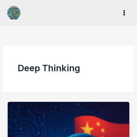
Ir
al
contenido
Deep Thinking