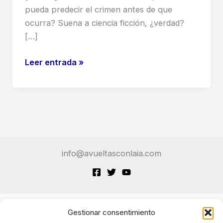
pueda predecir el crimen antes de que
ocurra? Suena a ciencia ficción, ¿verdad?
[…]
Predicción
Leer entrada »
del
Crimen
con
IA
al
Estilo
info@avueltasconlaia.com
‘Minority
Report’:
El
Reino
Unido
Gestionar consentimiento
Terminos de Servicio
Desata