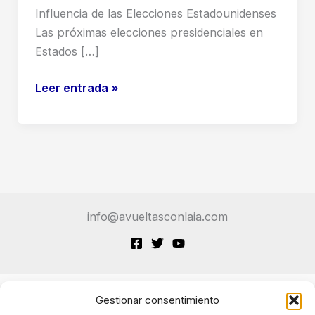
Influencia de las Elecciones Estadounidenses
Las próximas elecciones presidenciales en
Estados […]
El
Leer entrada »
Futuro
de
la
IA
en
la
info@avueltasconlaia.com
Balanza:
La
Influencia
de
las
Gestionar consentimiento
Terminos de Servicio
Elecciones