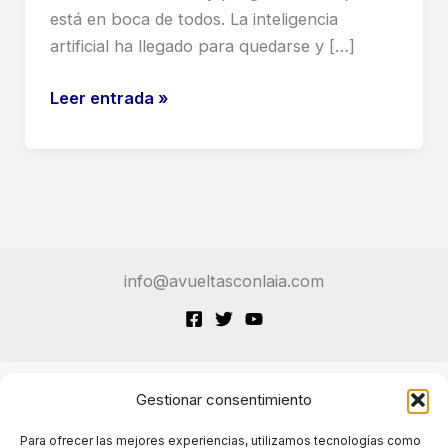
está en boca de todos. La inteligencia
artificial ha llegado para quedarse y […]
¿La
Leer entrada »
IA
te
va
a
quitar
el
info@avueltasconlaia.com
trabajo
como
programador
junior?
Esto
Gestionar consentimiento
Terminos de Servicio
es
Para ofrecer las mejores experiencias, utilizamos tecnologías como
lo