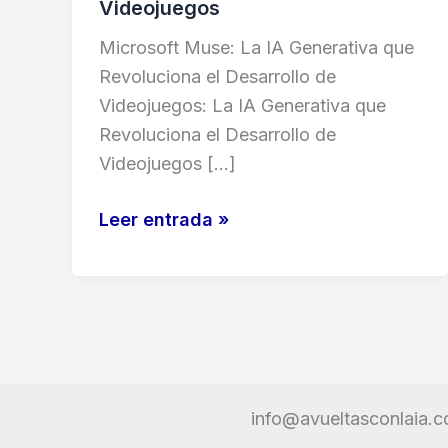
Videojuegos
Microsoft Muse: La IA Generativa que
Revoluciona el Desarrollo de
Videojuegos: La IA Generativa que
Revoluciona el Desarrollo de
Videojuegos […]
Microsoft
Leer entrada »
Muse:
La
IA
Generativa
que
Revoluciona
info@avueltasconlaia.
el