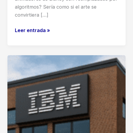
algoritmos? Sería como si el arte se
convirtiera […]
IA
Leer entrada »
en
Películas
de
Disney:
¿El
Futuro
del
Cine
o
el
Fin
de