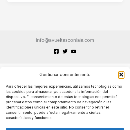
artificial:
la
paradoja
de
los
info@avueltasconlaia.com
despidos
y
contrataciones
Gestionar consentimiento
Terminos de Servicio
Para ofrecer las mejores experiencias, utilizamos tecnologías como
las cookies para almacenar y/o acceder a la información del
dispositivo. El consentimiento de estas tecnologías nos permitirá
Políticas de cookies
procesar datos como el comportamiento de navegación o las
identificaciones únicas en este sitio. No consentir o retirar el
consentimiento, puede afectar negativamente a ciertas
características y funciones.
Políticas de privacidad