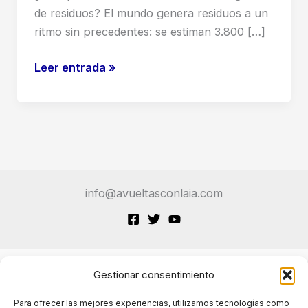
de residuos? El mundo genera residuos a un
ritmo sin precedentes: se estiman 3.800 […]
Contenedores
Leer entrada »
Inteligentes:
La
Revolución
Silenciosa
de
la
info@avueltasconlaia.com
Gestión
de
Residuos
Gestionar consentimiento
Terminos de Servicio
Para ofrecer las mejores experiencias, utilizamos tecnologías como