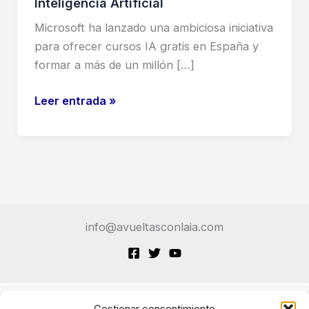
Inteligencia Artificial
Microsoft ha lanzado una ambiciosa iniciativa
para ofrecer cursos IA gratis en España y
formar a más de un millón […]
Cursos
Leer entrada »
IA
gratis
España
Microsoft:
La
Iniciativa
info@avueltasconlaia.com
Masiva
de
Capacitación
en
Inteligencia
Gestionar consentimiento