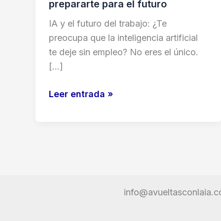
prepararte para el futuro
IA y el futuro del trabajo: ¿Te
preocupa que la inteligencia artificial
te deje sin empleo? No eres el único.
[…]
¿La
Leer entrada »
IA
te
robará
el
trabajo?
La
info@avueltasconlaia.
verdad
detrás