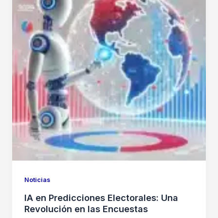
Noticias
IA en Predicciones Electorales: Una
Revolución en las Encuestas