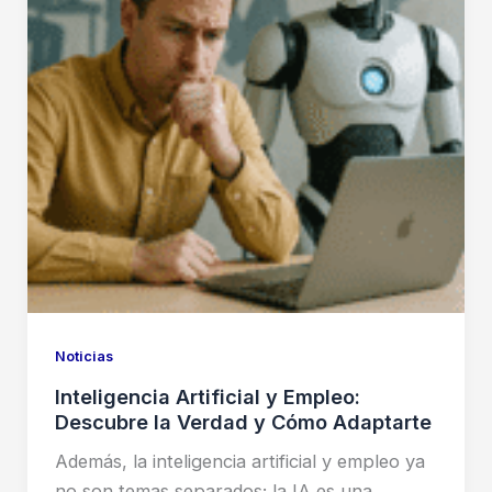
Cine
o
el
Fin
de
la
Magia?
Noticias
Inteligencia Artificial y Empleo:
Descubre la Verdad y Cómo Adaptarte
Además, la inteligencia artificial y empleo ya
no son temas separados; la IA es una