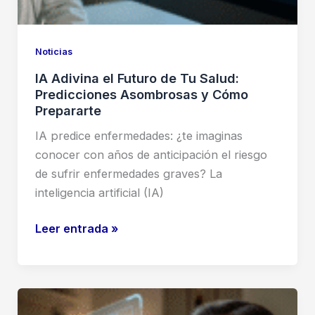
Noticias
IA Adivina el Futuro de Tu Salud:
Predicciones Asombrosas y Cómo
Prepararte
IA predice enfermedades: ¿te imaginas
conocer con años de anticipación el riesgo
de sufrir enfermedades graves? La
inteligencia artificial (IA)
IA
Leer entrada »
Adivina
el
Futuro
de