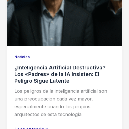
personales
Noticias
¿Inteligencia Artificial Destructiva?
Los «Padres» de la IA Insisten: El
Peligro Sigue Latente
Los peligros de la inteligencia artificial son
una preocupación cada vez mayor,
especialmente cuando los propios
arquitectos de esta tecnología
¿Inteligencia