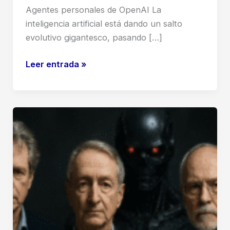
Agentes personales de OpenAI La
inteligencia artificial está dando un salto
evolutivo gigantesco, pasando […]
OpenAI
Leer entrada »
contrata
al
fundador
de
OpenClaw
(Clawbot)
para
liderar
su
división
de
agentes