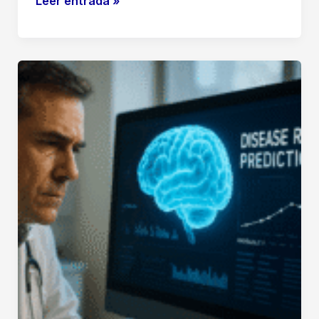
Leer entrada »
Artificial
Destructiva?
Los
«Padres»
de
la
IA
Insisten:
El
Peligro
Sigue
Latente