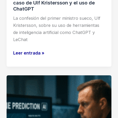
caso de Ulf Kristersson y el uso de
ChatGPT
La confesión del primer ministro sueco, Ulf
Kristersson, sobre su uso de herramientas
de inteligencia artificial como ChatGPT y
LeChat
Inteligencia
Leer entrada »
artificial
en
política:
El
caso
de
Ulf
Kristersson
y