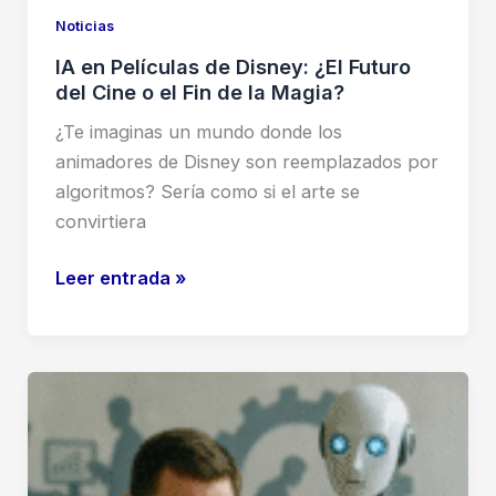
Noticias
IA en Películas de Disney: ¿El Futuro
del Cine o el Fin de la Magia?
¿Te imaginas un mundo donde los
animadores de Disney son reemplazados por
algoritmos? Sería como si el arte se
convirtiera
IA
Leer entrada »
en
Películas
de
Disney:
¿El
Futuro
del