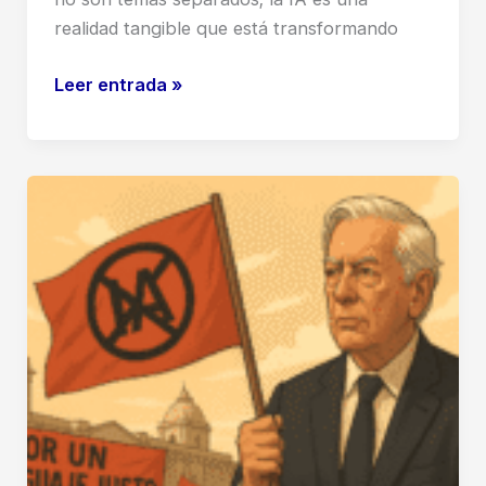
realidad tangible que está transformando
Inteligencia
Leer entrada »
Artificial
y
Empleo:
Descubre
la
Verdad
y
Cómo
Adaptarte