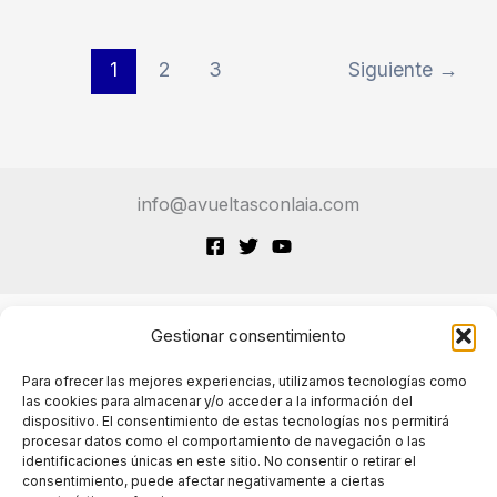
Arequipa
Lidera
la
1
2
3
Siguiente
→
Revuelta
Hispana
por
un
info@avueltasconlaia.com
Lenguaje
Justo
Gestionar consentimiento
Terminos de Servicio
Para ofrecer las mejores experiencias, utilizamos tecnologías como
las cookies para almacenar y/o acceder a la información del
dispositivo. El consentimiento de estas tecnologías nos permitirá
Políticas de cookies
procesar datos como el comportamiento de navegación o las
identificaciones únicas en este sitio. No consentir o retirar el
consentimiento, puede afectar negativamente a ciertas