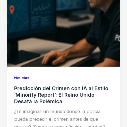
el
uso
de
ChatGPT
Noticias
Predicción del Crimen con IA al Estilo
‘Minority Report’: El Reino Unido
Desata la Polémica
¿Te imaginas un mundo donde la policía
pueda predecir el crimen antes de que
ocurra? Suena a ciencia ficción, ¿verdad?