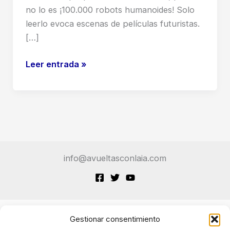
no lo es ¡100.000 robots humanoides! Solo
leerlo evoca escenas de películas futuristas.
[…]
El
Leer entrada »
«ejército»
de
100.000
robots
humanoides:
realidad,
info@avueltasconlaia.com
contexto
y
consecuencias
Gestionar consentimiento
Terminos de Servicio