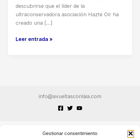
descubrirse que el líder de la
ultraconservadora asociación Hazte Oír ha
creado una […]
La
Leer entrada »
IA
de
Hazte
Oír:
Un
Peligroso
info@avueltasconlaia.com
Cóctel
de
Nostalgia
Franquista,
Desinformación
Gestionar consentimiento
Terminos de Servicio
y