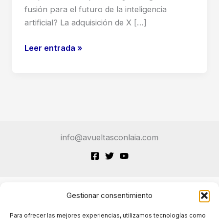
fusión para el futuro de la inteligencia
artificial? La adquisición de X […]
Adquisición
Leer entrada »
de
X
por
xAI:
¿Qué
significa
info@avueltasconlaia.com
esta
fusión
para
el
futuro
Gestionar consentimiento
Terminos de Servicio
de
Para ofrecer las mejores experiencias, utilizamos tecnologías como
la