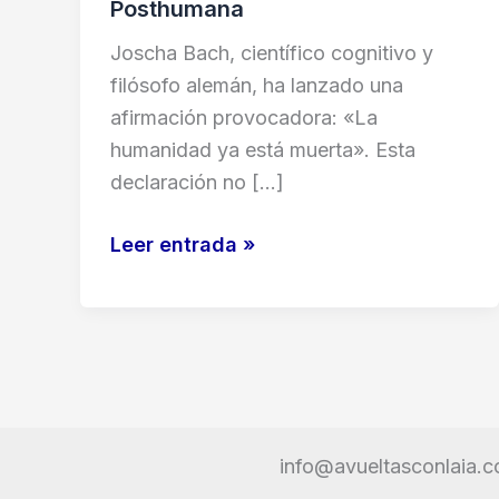
Posthumana
Joscha Bach, científico cognitivo y
filósofo alemán, ha lanzado una
afirmación provocadora: «La
humanidad ya está muerta». Esta
declaración no […]
Joscha
Leer entrada »
Bach:
«La
Humanidad
Ya
Está
Muerta»
info@avueltasconlaia.
—