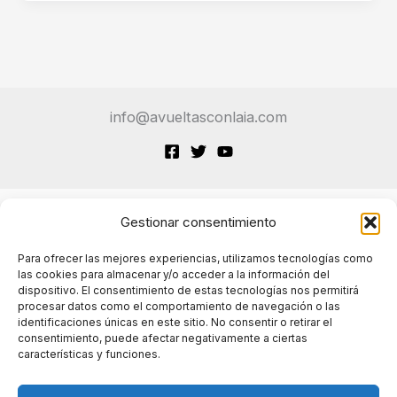
IA
a
los
Programadores
en
info@avueltasconlaia.com
Tres
Años?
Gestionar consentimiento
Terminos de Servicio
Para ofrecer las mejores experiencias, utilizamos tecnologías como
las cookies para almacenar y/o acceder a la información del
dispositivo. El consentimiento de estas tecnologías nos permitirá
Políticas de cookies
procesar datos como el comportamiento de navegación o las
identificaciones únicas en este sitio. No consentir o retirar el
consentimiento, puede afectar negativamente a ciertas
características y funciones.
Políticas de privacidad