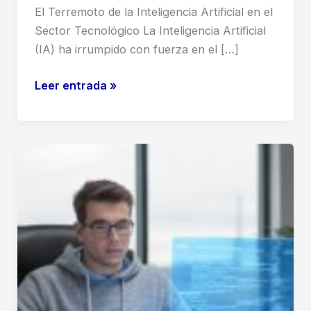
El Terremoto de la Inteligencia Artificial en el
Sector Tecnológico La Inteligencia Artificial
(IA) ha irrumpido con fuerza en el […]
IA
Leer entrada »
reemplazará
programadores:
El
Futuro
del
Código
y
Tu
Carrera