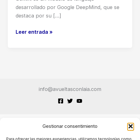
desarrollado por Google DeepMind, que se
destaca por su […]
Gemini:
Leer entrada »
Introducción
y
Usos
Principales
info@avueltasconlaia.com
Gestionar consentimiento
Terminos de Servicio
Para ofrecer las mejores experiencias, utilizamos tecnologías como