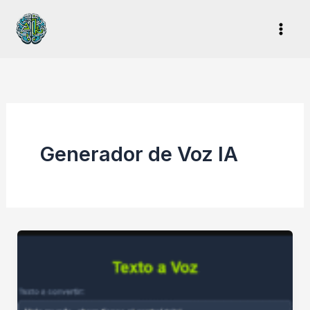
Ir
al
contenido
Generador de Voz IA