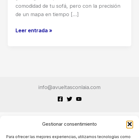
comodidad de tu sofá, pero con la precisión
de un mapa en tiempo […]
Google
Leer entrada »
Earth
se
transforma:
Ahora
puedes
«ver»
info@avueltasconlaia.com
la
carretera
como
nunca
antes
Gestionar consentimiento
Terminos de Servicio
Para ofrecer las mejores experiencias, utilizamos tecnologías como