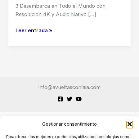
3 Desembarca en Todo el Mundo con
Resolución 4K y Audio Nativo […]
Las
Leer entrada »
herramientas
de
creación
de
video
con
info@avueltasconlaia.com
IA
Veo
3
de
Google
Gestionar consentimiento
Terminos de Servicio
ya
Para ofrecer las mejores experiencias, utilizamos tecnologías como
están