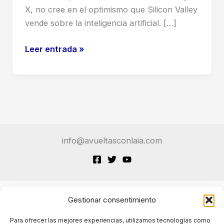
X, no cree en el optimismo que Silicon Valley
vende sobre la inteligencia artificial. […]
Impacto
Leer entrada »
de
la
IA
en
el
trabajo:
info@avueltasconlaia.com
la
advertencia
de
un
exalto
Gestionar consentimiento
Terminos de Servicio
cargo
Para ofrecer las mejores experiencias, utilizamos tecnologías como
de