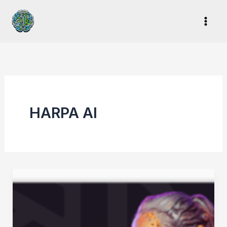
Ir
al
contenido
HARPA AI