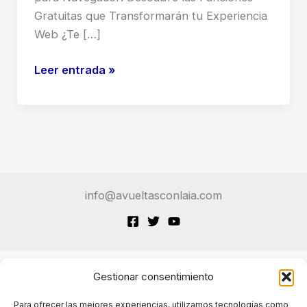
Gratuitas que Transformarán tu Experiencia
Web ¿Te […]
¡Desbloquea
Leer entrada »
el
Poder
de
un
Asistente
de
info@avueltasconlaia.com
IA
para
Navegador!
Gestionar consentimiento
Terminos de Servicio
Para ofrecer las mejores experiencias, utilizamos tecnologías como