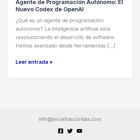
Agente de Programación Autónomo: El
Nuevo Codex de OpenAI
¿Qué es un agente de programación
autónomo? La inteligencia artificial está
revolucionando el desarrollo de software.
Hemos avanzado desde herramientas […]
Agente
Leer entrada »
de
Programación
Autónomo:
El
Nuevo
Codex
info@avueltasconlaia.com
de
OpenAI