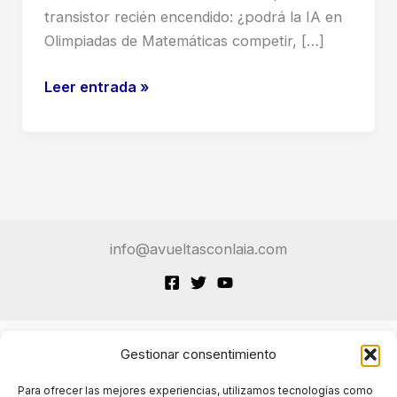
transistor recién encendido: ¿podrá la IA en
Olimpiadas de Matemáticas competir, […]
¿IA
Leer entrada »
en
Olimpiadas
de
Matemáticas?
Descubre
si
info@avueltasconlaia.com
las
Máquinas
Dominarán
el
Podio
Gestionar consentimiento
Terminos de Servicio
Para ofrecer las mejores experiencias, utilizamos tecnologías como