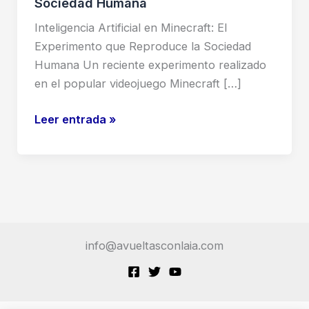
Sociedad Humana
Inteligencia Artificial en Minecraft: El
Experimento que Reproduce la Sociedad
Humana Un reciente experimento realizado
en el popular videojuego Minecraft […]
Inteligencia
Leer entrada »
Artificial
en
Minecraft:
El
Experimento
que
info@avueltasconlaia.com
Reproduce
la
Sociedad
Humana