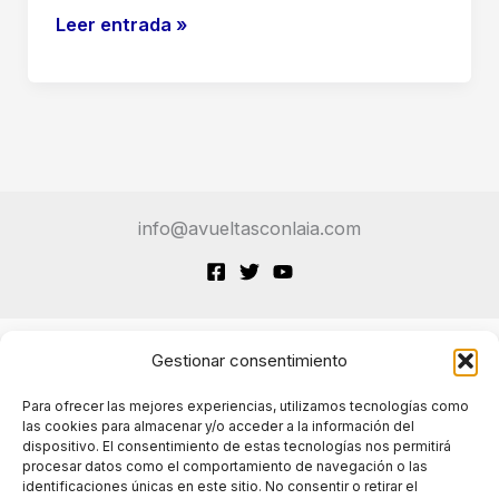
IA
Leer entrada »
ayuda
a
caminar:
El
avance
revolucionario
info@avueltasconlaia.com
de
la
Universidad
de
Fudan
Gestionar consentimiento
Terminos de Servicio
Para ofrecer las mejores experiencias, utilizamos tecnologías como
las cookies para almacenar y/o acceder a la información del
dispositivo. El consentimiento de estas tecnologías nos permitirá
Políticas de cookies
procesar datos como el comportamiento de navegación o las
identificaciones únicas en este sitio. No consentir o retirar el