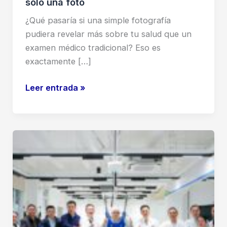
solo una foto
¿Qué pasaría si una simple fotografía
pudiera revelar más sobre tu salud que un
examen médico tradicional? Eso es
exactamente […]
Aplicaciones
Leer entrada »
de
IA
en
oncología:
FaceAge
y
el
futuro
del
cáncer