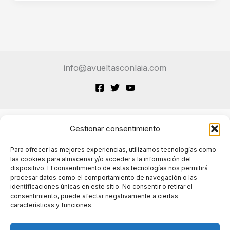
El
Nuevo
Rival
en
el
info@avueltasconlaia.com
Mercado
de
Asistentes
de
IA
Gestionar consentimiento
Terminos de Servicio
Para ofrecer las mejores experiencias, utilizamos tecnologías como
las cookies para almacenar y/o acceder a la información del
dispositivo. El consentimiento de estas tecnologías nos permitirá
Políticas de cookies
procesar datos como el comportamiento de navegación o las
identificaciones únicas en este sitio. No consentir o retirar el
consentimiento, puede afectar negativamente a ciertas
características y funciones.
Políticas de privacidad