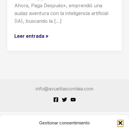
Ahora, Paga Después», emprendió una
audaz aventura con la inteligencia artificial
(IA), buscando la […]
Klarna
Leer entrada »
IA:
Una
Lección
Magistral
Sobre
el
info@avueltasconlaia.com
Equilibrio
Entre
Eficiencia
y
Humanidad
Gestionar consentimiento
Terminos de Servicio